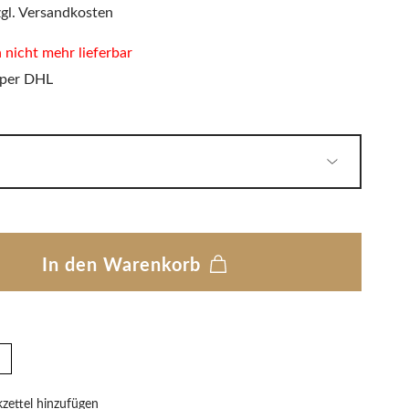
PHILIPPI
zgl. Versandkosten
LED Wandleuchten
Sitzauflagen & Sitzkissen
Zwitscherbox
n nicht mehr lieferbar
 per DHL
Solarleuchten
In den Warenkorb
ettel hinzufügen