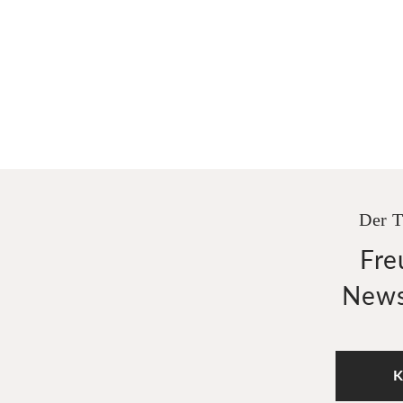
Der T
Fre
News
K