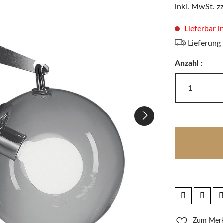
LODES
inkl. MwSt. z
Windlichter, Teelichter & Laternen
RIG-TIG
Badaccessoires
Lieferbar i
Lieferung
Anzahl :
Akkuleuchten
Zum Merkz