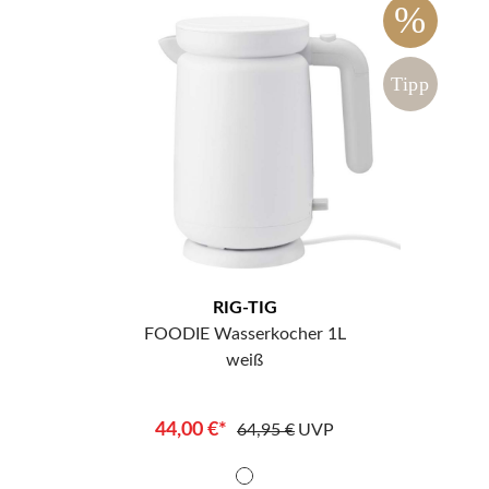
%
Tipp
RIG-TIG
FOODIE Wasserkocher 1L
weiß
44,00 €*
64,95 €
UVP