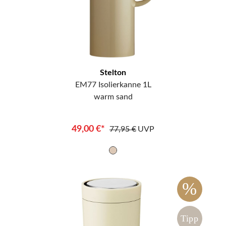
Stelton
EM77 Isolierkanne 1L
warm sand
49,00 €*
77,95 €
UVP
%
Tipp