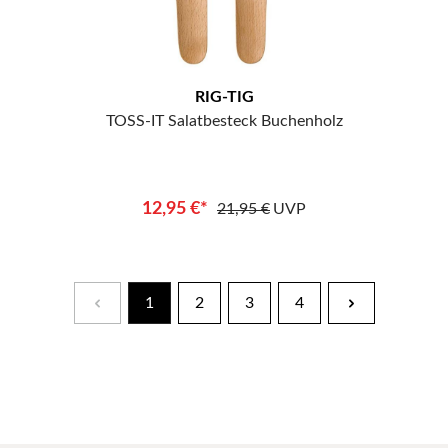
RIG-TIG
TOSS-IT Salatbesteck Buchenholz
12,95 €*
21,95 €
UVP
1
2
3
4