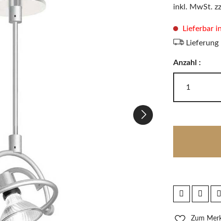
LODES
inkl. MwSt. z
Windlichter, Teelichter & Laternen
RIG-TIG
Badaccessoires
Lieferbar i
Lieferung
Anzahl :
Akkuleuchten
Zum Merkz