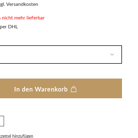
PHILIPPI
zgl. Versandkosten
LED Wandleuchten
Sitzauflagen & Sitzkissen
Zwitscherbox
n nicht mehr lieferbar
 per DHL
Solarleuchten
In den Warenkorb
ettel hinzufügen