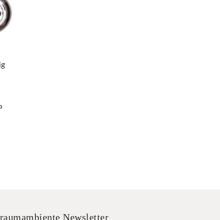
ig
P
raumambiente Newsletter