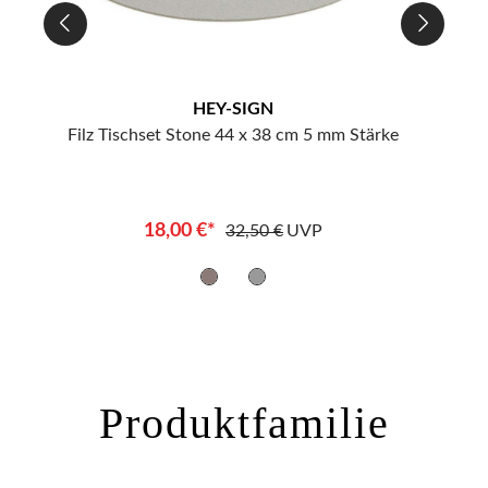
HEY-SIGN
rke
Filz Tischset Stone 44 x 38 cm 5 mm Stärke
Filz 
18,00 €*
32,50 €
UVP
Produktfamilie