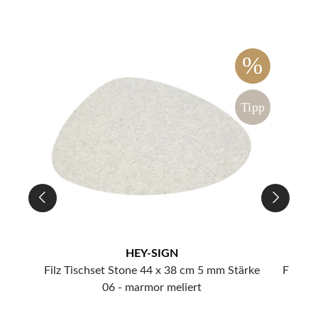
%
%
Tipp
HEY-SIGN
tärke
Filz Tischset Stone 44 x 38 cm 5 mm Stärke
Filz U
06 - marmor meliert