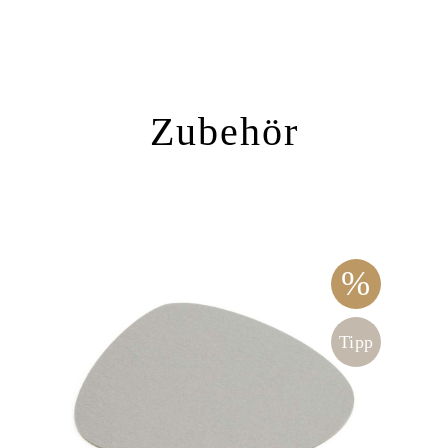
Zubehör
%
%
ipp
Tipp