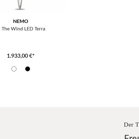
NEMO
n The Wind LED Terra
1.933,00 €*
Der T
Fre