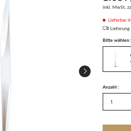
LODES
Windlichter, Teelichter & Laternen
inkl. MwSt. z
RIG-TIG
Badaccessoires
Lieferbar i
Lieferung
Bitte wählen 
Akkuleuchten
Anzahl :