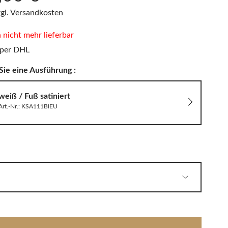
PHILIPPI
LED Wandleuchten
Sitzauflagen & Sitzkissen
zgl. Versandkosten
Zwitscherbox
n nicht mehr lieferbar
 per DHL
Sie eine Ausführung :
Solarleuchten
weiß / Fuß satiniert
Art.-Nr.: KSA111BIEU