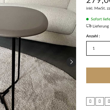
279,0
LODES
Windlichter, Teelichter & Laternen
inkl. MwSt. z
RIG-TIG
Badaccessoires
Sofort lief
Lieferung
Akkuleuchten
Anzahl :