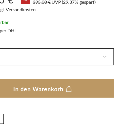
0 €*
PHILIPPI
395,00 €
UVP
(29.37% gespart)
LED Wandleuchten
Sitzauflagen & Sitzkissen
zgl. Versandkosten
Zwitscherbox
erbar
 per DHL
Solarleuchten
In den Warenkorb