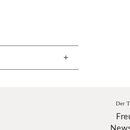
Der T
Fre
News