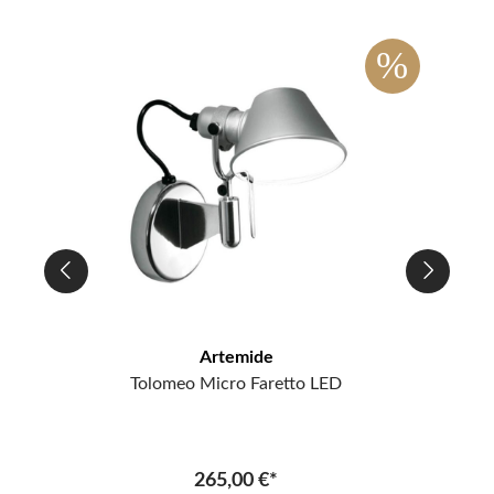
%
%
ipp
Artemide
Tolomeo Micro Faretto LED
265,00 €*