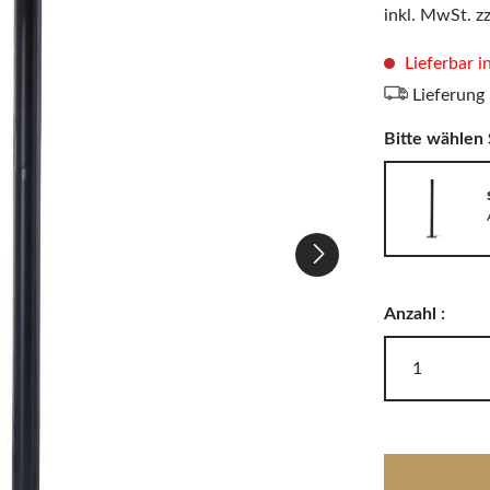
LODES
inkl. MwSt. z
Windlichter, Teelichter & Laternen
RIG-TIG
Badaccessoires
Lieferbar i
Lieferung
Bitte wählen 
Akkuleuchten
Anzahl :