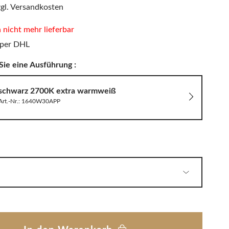
PHILIPPI
zgl. Versandkosten
LED Wandleuchten
Sitzauflagen & Sitzkissen
Zwitscherbox
n nicht mehr lieferbar
 per DHL
Sie eine Ausführung :
Solarleuchten
schwarz 2700K extra warmweiß
Art.-Nr.: 1640W30APP