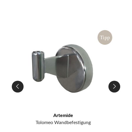
ipp
Tipp
Artemide
Tolomeo Wandbefestigung