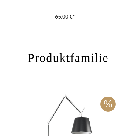
65,00 €*
Produktfamilie
%
%
ipp