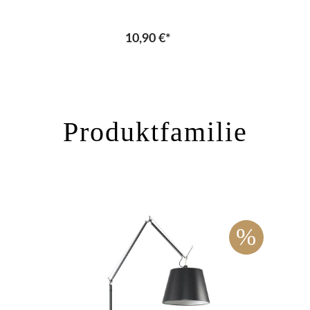
10,90 €*
Produktfamilie
%
%
ipp