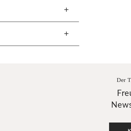
Der T
Fre
News
K