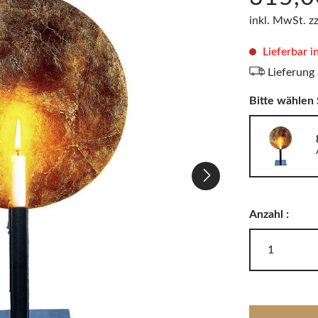
LODES
Windlichter, Teelichter & Laternen
inkl. MwSt. z
RIG-TIG
Badaccessoires
Lieferbar i
Lieferung
Akkuleuchten
Bitte wählen 
Anzahl :