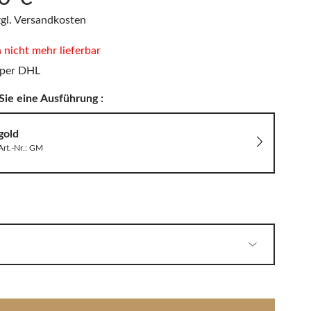
PHILIPPI
LED Wandleuchten
Sitzauflagen & Sitzkissen
zgl. Versandkosten
Zwitscherbox
n nicht mehr lieferbar
 per DHL
Sie eine Ausführung :
Solarleuchten
gold
Art.-Nr.: GM