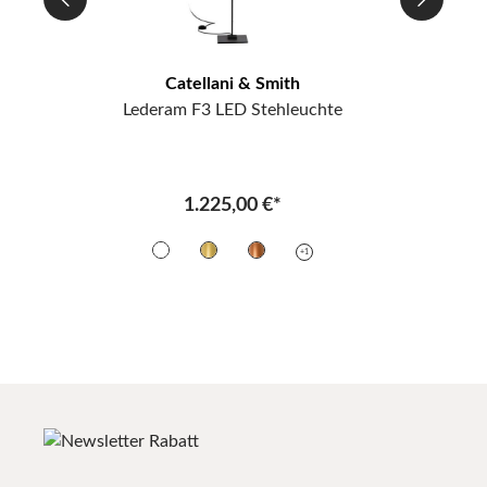
Catellani & Smith
Lederam F3 LED Stehleuchte
Le
1.225,00 €*
+1