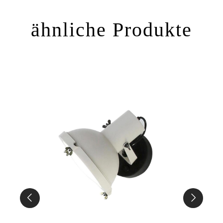
ähnliche Produkte
%
ipp