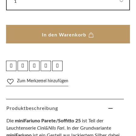
In den Warenkorb
Zum Merkzettel hinzufügen
Produktbeschreibung
Die
miniFariuno Parete/Soffitto 25
ist Teil der
Leuchtenserie
Cini&Nils Fari
. In der Grundvariante
miniFariuno
ist ein Gestell aus lackiertem Silber dabei,