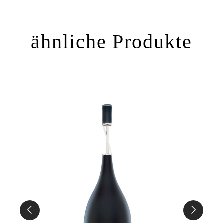
ähnliche Produkte
%
ipp