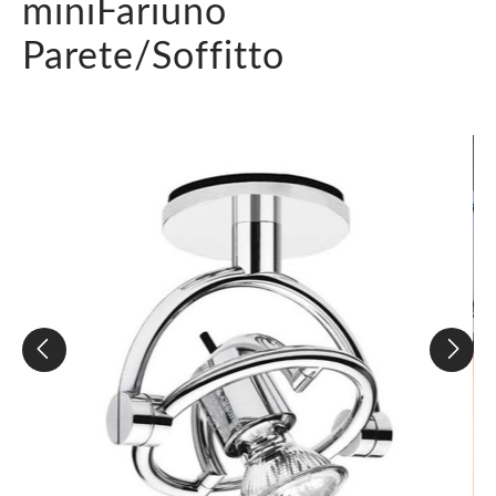
miniFariuno
Parete/Soffitto