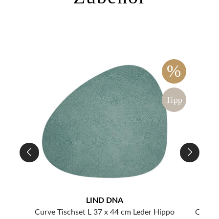
%
%
ipp
Tipp
LIND DNA
Curve Tischset L 37 x 44 cm Leder Hippo
Curve 