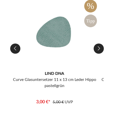
%
%
ipp
Tipp
LIND DNA
ippo
Curve Glasuntersetzer 11 x 13 cm Leder Hippo
Curve 
pastellgrün
3,00 €*
5,00 €
UVP