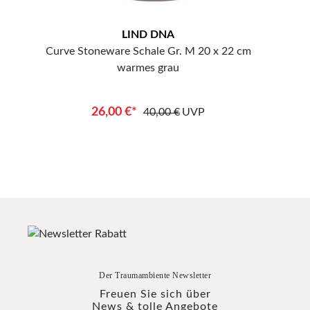
LIND DNA
cm
Curve Stoneware Schale Gr. M 20 x 22 cm
Curv
warmes grau
26,00 €*
40,00 €
UVP
Der Traumambiente Newsletter
Freuen Sie sich über
News & tolle Angebote