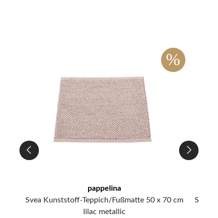
%
%
pappelina
5 cm
Svea Kunststoff-Teppich/Fußmatte 50 x 70 cm
Svea K
lilac metallic