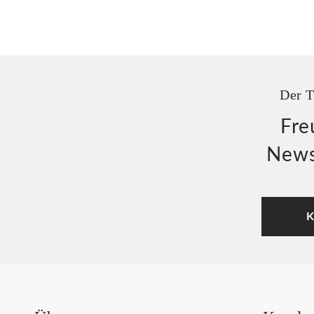
Der T
Fre
News
K