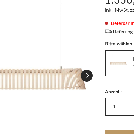
1.350
LODES
Windlichter, Teelichter & Laternen
inkl. MwSt. z
RIG-TIG
Badaccessoires
Lieferbar i
Lieferung
Akkuleuchten
Bitte wählen 
Anzahl :