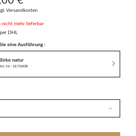
,00 €*
PHILIPPI
LED Wandleuchten
Sitzauflagen & Sitzkissen
zgl. Versandkosten
Zwitscherbox
n nicht mehr lieferbar
 per DHL
Solarleuchten
Sie eine Ausführung :
Birke natur
Art.-Nr.: SE7000B