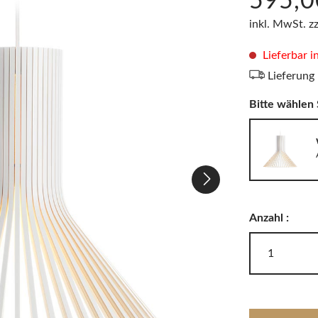
595,0
LODES
Windlichter, Teelichter & Laternen
inkl. MwSt. z
RIG-TIG
Badaccessoires
Lieferbar i
Lieferung
Akkuleuchten
Bitte wählen 
Anzahl :