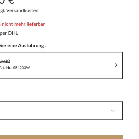
0 €*
PHILIPPI
LED Wandleuchten
Sitzauflagen & Sitzkissen
zgl. Versandkosten
Zwitscherbox
n nicht mehr lieferbar
 per DHL
Solarleuchten
Sie eine Ausführung :
weiß
Art.-Nr.: SE4203W