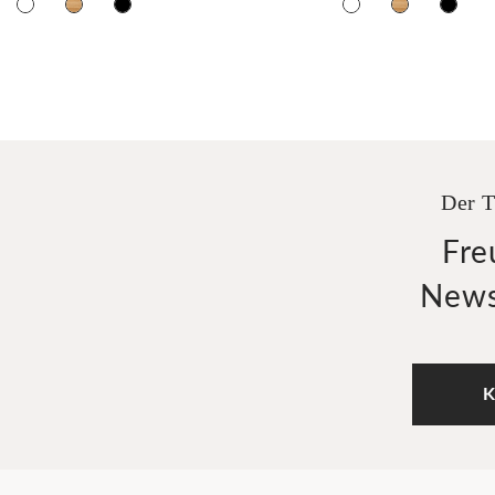
Der T
Fre
News
K