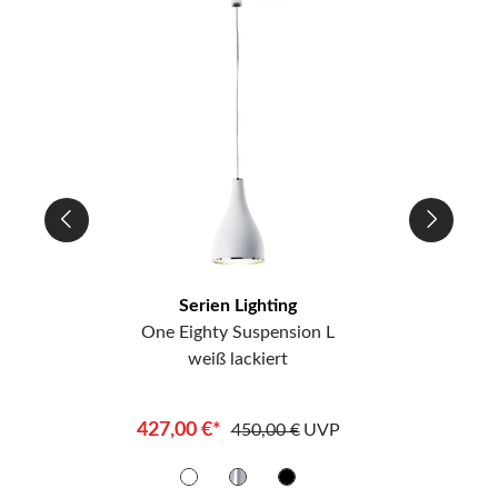
Serien Lighting
 S
One Eighty Suspension L
One 
weiß lackiert
427,00 €*
450,00 €
UVP