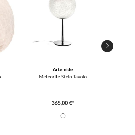
Artemide
o
Meteorite Stelo Tavolo
Mete
365,00 €*