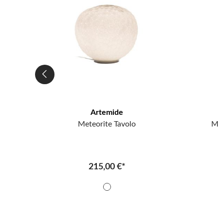
Artemide
to
Meteorite Tavolo
M
215,00 €*