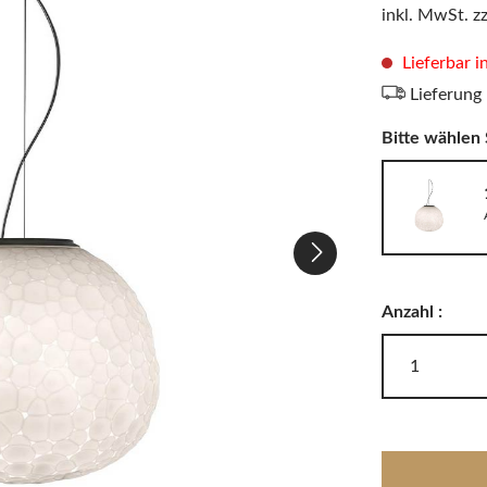
LODES
inkl. MwSt. z
Windlichter, Teelichter & Laternen
RIG-TIG
Badaccessoires
Lieferbar i
Lieferung
Bitte wählen 
Akkuleuchten
Anzahl :