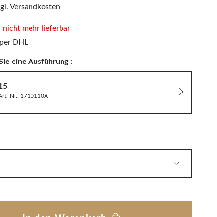
PHILIPPI
zgl. Versandkosten
LED Wandleuchten
Sitzauflagen & Sitzkissen
Zwitscherbox
n nicht mehr lieferbar
 per DHL
Sie eine Ausführung :
Solarleuchten
15
Art.-Nr.: 1710110A