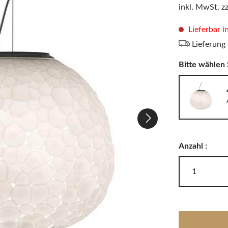
LODES
inkl. MwSt. z
Windlichter, Teelichter & Laternen
RIG-TIG
Badaccessoires
Lieferbar i
Lieferung
Bitte wählen 
Akkuleuchten
Anzahl :