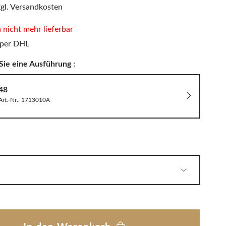
PHILIPPI
zgl. Versandkosten
LED Wandleuchten
Sitzauflagen & Sitzkissen
Zwitscherbox
n nicht mehr lieferbar
 per DHL
Sie eine Ausführung :
Solarleuchten
48
Art.-Nr.: 1713010A