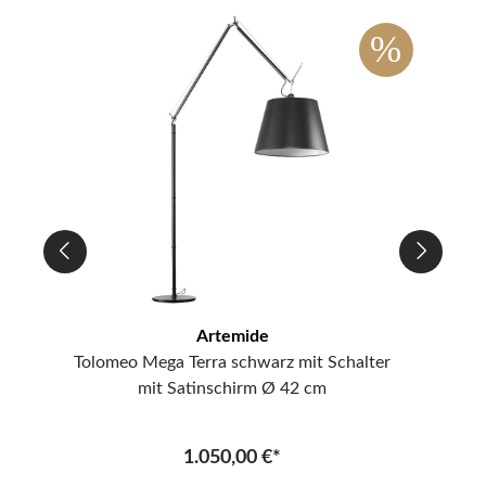
%
%
ipp
Artemide
Tolomeo Mega Terra schwarz mit Schalter
mit Satinschirm Ø 42 cm
1.050,00 €*