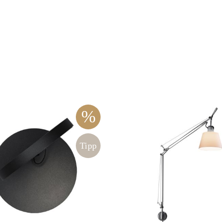
LODES
Windlichter, Teelichter & Laternen
RIG-TIG
Badaccessoires
Akkuleuchten
%
Tipp