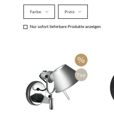
Stelton
Schreibtischleuchten
pappelina
Farbe
Preis
Stehleuchten
Tapeten
Tischleuchten
Nur sofort lieferbare Produkte anzeigen
Wandleuchten
Leuchtmittel & Zubehör
%
Tipp