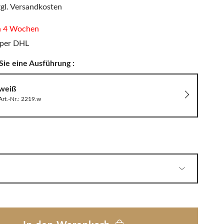
PHILIPPI
zgl. Versandkosten
LED Wandleuchten
Sitzauflagen & Sitzkissen
Zwitscherbox
in 4 Wochen
 per DHL
Sie eine Ausführung :
Solarleuchten
weiß
Art.-Nr.: 2219.w