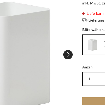
LODES
inkl. MwSt. z
Windlichter, Teelichter & Laternen
RIG-TIG
Badaccessoires
Lieferbar 
Lieferung
Bitte wählen 
Akkuleuchten
Anzahl :