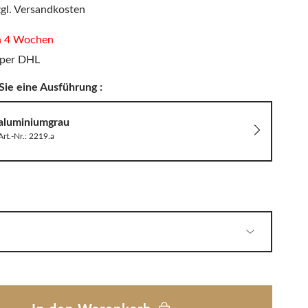
PHILIPPI
zgl. Versandkosten
LED Wandleuchten
Sitzauflagen & Sitzkissen
Zwitscherbox
in 4 Wochen
 per DHL
Sie eine Ausführung :
Solarleuchten
aluminiumgrau
Art.-Nr.: 2219.a