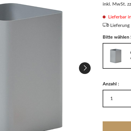
LODES
inkl. MwSt. z
Windlichter, Teelichter & Laternen
RIG-TIG
Badaccessoires
Lieferbar 
Lieferung
Bitte wählen 
Akkuleuchten
Anzahl :