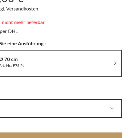
PHILIPPI
LED Wandleuchten
Sitzauflagen & Sitzkissen
zgl. Versandkosten
Zwitscherbox
n nicht mehr lieferbar
 per DHL
Sie eine Ausführung :
Solarleuchten
Ø 70 cm
Art.-Nr.: F7SIPL