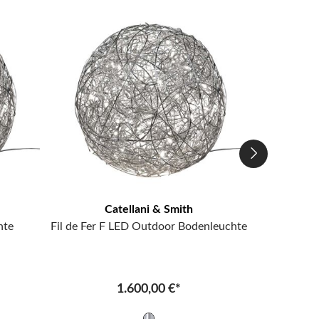
Catellani & Smith
hte
Fil de Fer F LED Outdoor Bodenleuchte
Fil de Fe
1.600,00 €*