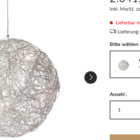
LODES
Windlichter, Teelichter & Laternen
inkl. MwSt. z
RIG-TIG
Badaccessoires
Lieferbar i
Lieferung
Akkuleuchten
Bitte wählen 
Anzahl :