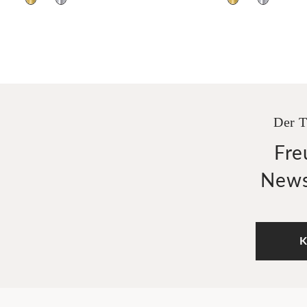
Der T
Fre
News
K