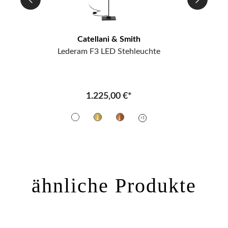
Catellani & Smith
Lederam F3 LED Stehleuchte
Le
1.225,00 €*
+1
ähnliche Produkte