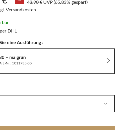
 €*
PHILIPPI
43,90 €
UVP
(65.83% gespart)
LED Wandleuchten
Sitzauflagen & Sitzkissen
zgl. Versandkosten
Zwitscherbox
erbar
 per DHL
Solarleuchten
Sie eine Ausführung :
30 – maigrün
Art.-Nr.: 5011735-30