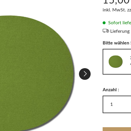
15,00
LODES
Windlichter, Teelichter & Laternen
inkl. MwSt. z
RIG-TIG
Badaccessoires
Sofort lief
Lieferung
Akkuleuchten
Bitte wählen 
Anzahl :