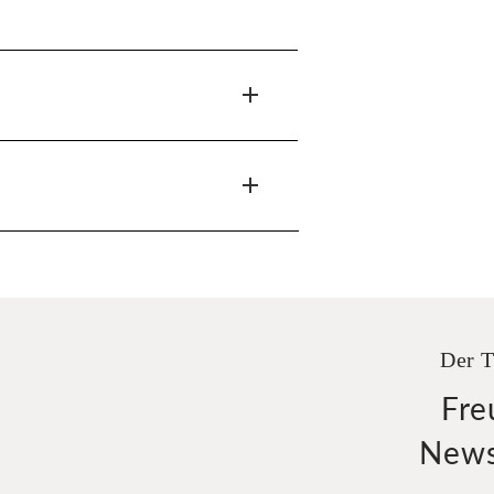
Der T
Fre
News