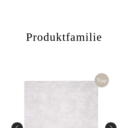
Produktfamilie
ipp
Tipp