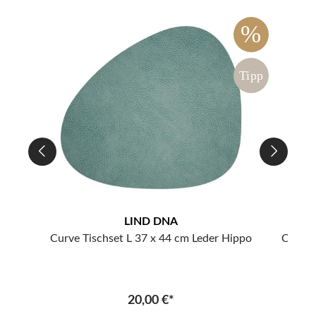
%
%
ipp
Tipp
LIND DNA
ippo
Curve Tischset L 37 x 44 cm Leder Hippo
Curve 
20,00 €*