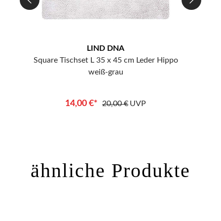
LIND DNA
po
Square Tischset L 35 x 45 cm Leder Hippo
Squa
weiß-grau
14,00 €*
20,00 €
UVP
ähnliche Produkte