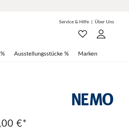
Service & Hilfe
Über Uns
 %
Ausstellungsstücke %
Marken
LED Leuchten
Garderoben
Wohntextilien
Servieren
Grill & BBQ
Garten-Dekoration
Cascando
LED Deckenleuchten
Filzteppiche
Becher, Gläser & Geschirr
Regale & Kommoden
Badaccessoires
Eva Solo
LED Pendelleuchten
Hochflorteppiche
Kaffee & Tee
LIND DNA
LED Schreibtischleuchten
Kunststoffteppiche
Karaffen & Isolierkannen
NLXL
LED Stehleuchten
Fußmatten
Tabletts
,00 €*
Serien Lighting
LED Tischleuchten
Kissen & Decken
Thermosflaschen & Trinkflaschen