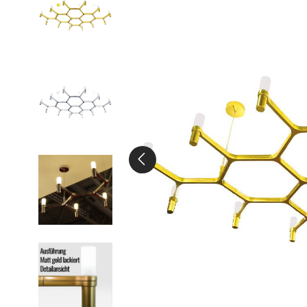
Stelton
Schreibtischleuchten
pappelina
Stehleuchten
Tapeten
Tischleuchten
Wandleuchten
Leuchtmittel & Zubehör