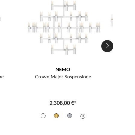
NEMO
ne
Crown Major Sospensione
Crown P
2.308,00 €*
+1