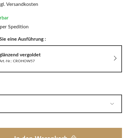
PHILIPPI
zgl. Versandkosten
LED Wandleuchten
Sitzauflagen & Sitzkissen
Zwitscherbox
erbar
per Spedition
Sie eine Ausführung :
Solarleuchten
glänzend vergoldet
Art.-Nr.: CROHOW57