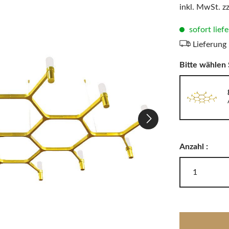
LODES
inkl. MwSt. z
Windlichter, Teelichter & Laternen
RIG-TIG
Badaccessoires
sofort lief
Lieferung 
Bitte wählen 
Akkuleuchten
Anzahl :