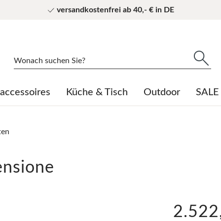
versandkostenfrei ab 40,- € in DE
ccessoires
Küche & Tisch
Outdoor
SALE
ten
Außenleuchten
Containermöbel
Raumdekoration
gedeckter Tisch
Gartendekoration
Innenleuchten
blomus
Außen Bodenleuchten
Filzsteine und Filzdekoration
Tischaccessoires
Fackeln, Feuerstellen & Tischkamine
Raumteiler
Küche /Tisch / to go Artikel
Cini & Nils
ensione
Außen Pendelleuchten
Gießkannen & Pflanztöpfe
Tischläufer
Outdoor Textilien
Tische
Wohnaccessoires
Kundalini
Außen Stehleuchten
Kerzenständer & Teelichter
Tischsets & Untersetzer
Vogelfutterspender
NEMO
Außen Tischleuchten
Kaminzubehör
Windlichter & Öllampen
2.522
Secto Design
Vasen & Dekoschalen