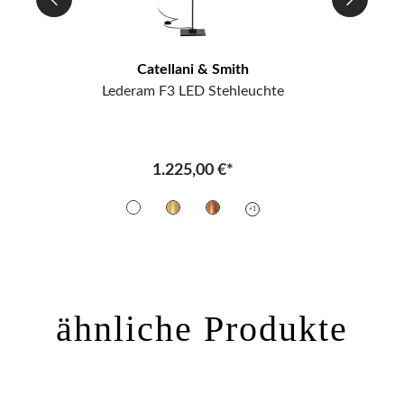
Catellani & Smith
Lederam F3 LED Stehleuchte
Le
1.225,00 €*
+1
ähnliche Produkte