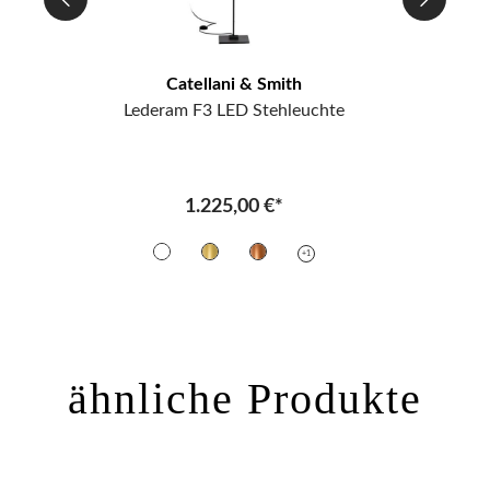
Catellani & Smith
Lederam F3 LED Stehleuchte
Le
1.225,00 €*
+1
ähnliche Produkte