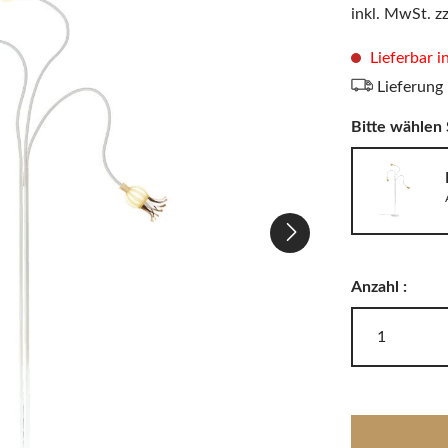
LODES
inkl. MwSt. z
Windlichter, Teelichter & Laternen
RIG-TIG
Badaccessoires
Lieferbar 
Lieferung
Bitte wählen 
Akkuleuchten
Anzahl :