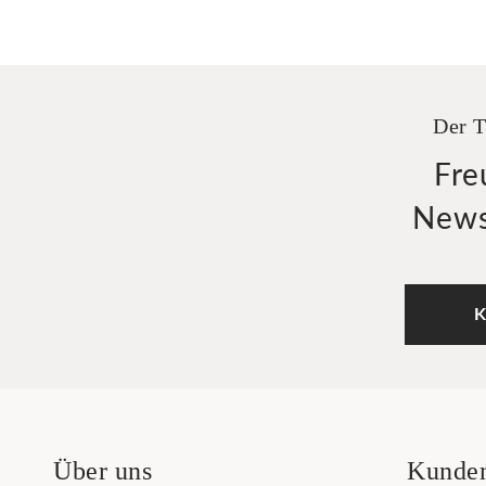
Der T
Fre
News
K
Über uns
Kunden