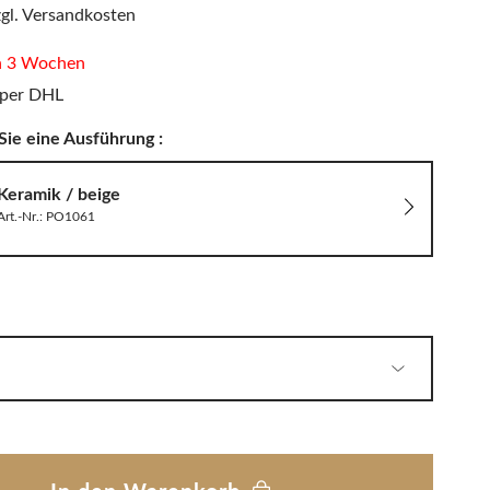
PHILIPPI
zgl. Versandkosten
LED Wandleuchten
Sitzauflagen & Sitzkissen
Zwitscherbox
in 3 Wochen
 per DHL
Sie eine Ausführung :
Solarleuchten
Keramik / beige
Art.-Nr.: PO1061