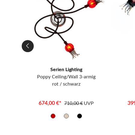
Serien Lighting
rmig
Poppy Ceiling/Wall 3-armig
 75 cm
rot / schwarz
674,00 €*
39
UVP
710,00 €
UVP