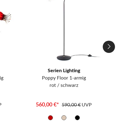
Serien Lighting
ig
Poppy Floor 1-armig
Po
rot / schwarz
560,00 €*
988,
P
590,00 €
UVP